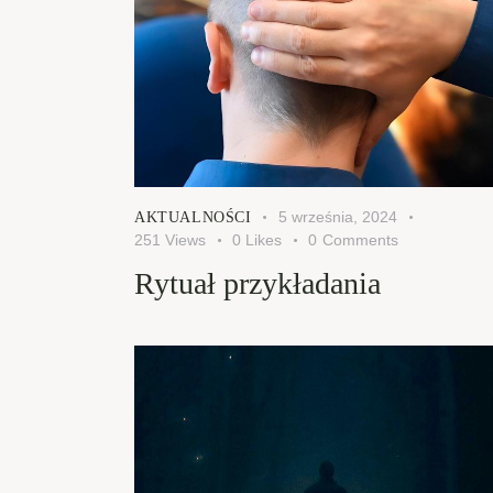
5 września, 2024
AKTUALNOŚCI
251
Views
0
Likes
0
Comments
Rytuał przykładania