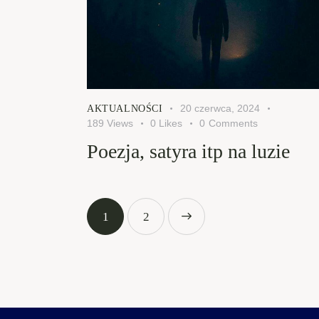
20 czerwca, 2024
AKTUALNOŚCI
189
Views
0
Likes
0
Comments
Poezja, satyra itp na luzie
1
>
2