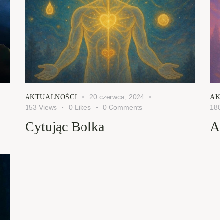
20 czerwca, 2024
AKTUALNOŚCI
AK
153
Views
0
Likes
0
Comments
18
Cytując Bolka
A