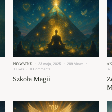
23 maja, 2025
289
Views
PRYWATNE
AK
0
Likes
0
Comments
37
Szkoła Magii
Z
M