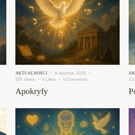
8 stycznia, 2025
AKTUALNOŚCI
AK
255
Views
0
Likes
0
Comments
21
Apokryfy
P