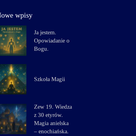
owe wpisy
Ja jestem.
Opowiadanie o
Bogu.
Szkoła Magii
Zew 19. Wiedza
z 30 etyrów.
Magia anielska
– enochiańska.