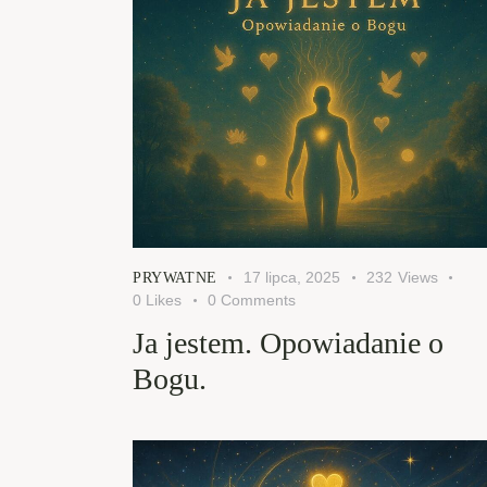
17 lipca, 2025
232
Views
PRYWATNE
0
Likes
0
Comments
Ja jestem. Opowiadanie o
Bogu.