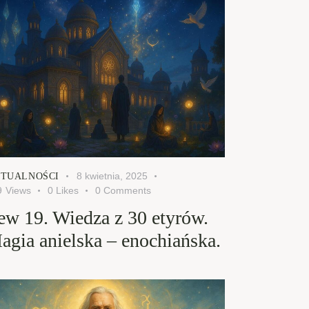
8 kwietnia, 2025
TUALNOŚCI
9
Views
0
Likes
0
Comments
ew 19. Wiedza z 30 etyrów.
agia anielska – enochiańska.